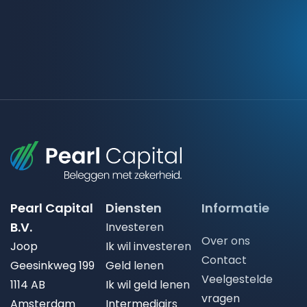
Pearl Capital
Diensten
Informatie
B.V.
Investeren
Over ons
Joop
Ik wil investeren
Contact
Geesinkweg 199
Geld lenen
Veelgestelde
1114 AB
Ik wil geld lenen
vragen
Amsterdam
Intermediairs