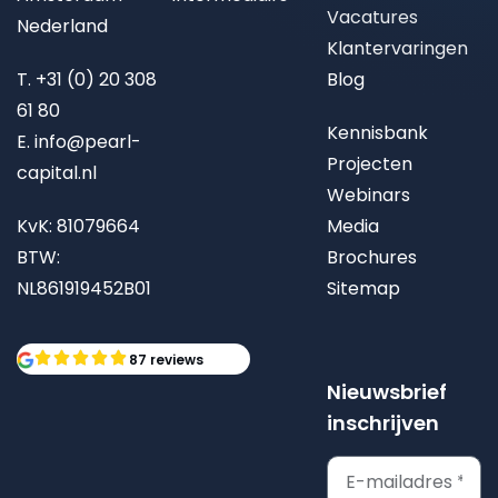
Vacatures
Nederland
Klantervaringen
T.
+31 (0) 20 308
Blog
61 80
Kennisbank
E.
info@pearl-
Projecten
capital.nl
Webinars
KvK: 81079664
Media
BTW:
Brochures
NL861919452B01
Sitemap
87 reviews
Nieuwsbrief
inschrijven