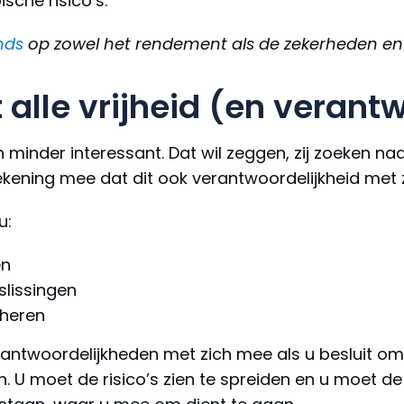
sche risico’s.
nds
op zowel het rendement als de zekerheden en d
 alle vrijheid (en verant
inder interessant. Dat wil zeggen, zij zoeken naar
rekening mee dat dit ook verantwoordelijkheid met
u:
en
slissingen
eheren
antwoordelijkheden met zich mee als u besluit om z
. U moet de risico’s zien te spreiden en u moet d