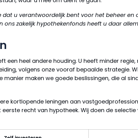
ntstaan, waar u mee om dient te gaan.
e dat u verantwoordelijk bent voor het beheer en 
 in ons zakelijk hypothekenfonds heeft u daar all
en
ft een heel andere houding. U heeft minder regie,
eiding, volgens onze vooraf bepaalde strategie. Wi
die manier maken we goede beslissingen, die al si
e kortlopende leningen aan vastgoedprofessionals
 eerste recht van hypotheek. Wij doen de selectie
Zelf investeren