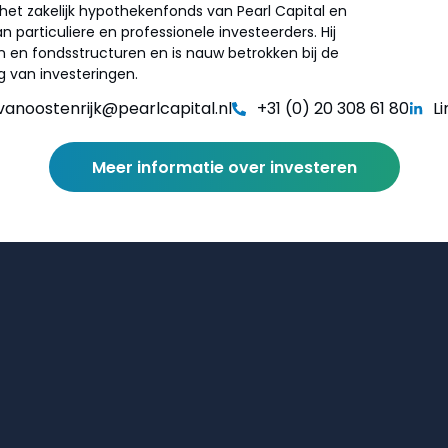
 het zakelijk hypothekenfonds van Pearl Capital en
n particuliere en professionele investeerders. Hij
n en fondsstructuren en is nauw betrokken bij de
g van investeringen.
vanoostenrijk@pearlcapital.nl
+31 (0) 20 308 61 80
L
Meer informatie over investeren