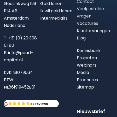
Contact
Geesinkweg 199
Geld lenen
Veelgestelde
1114 AB
Ik wil geld lenen
vragen
Amsterdam
Intermediairs
Vacatures
Nederland
Klantervaringen
T.
+31 (0) 20 308
Blog
61 80
Kennisbank
E.
info@pearl-
Projecten
capital.nl
Webinars
KvK: 81079664
Media
BTW:
Brochures
NL861919452B01
Sitemap
87 reviews
Nieuwsbrief