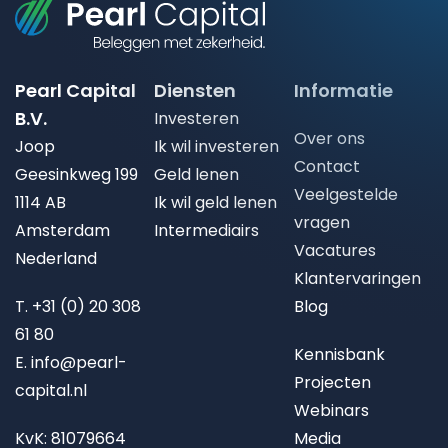
Pearl Capital
Diensten
Informatie
B.V.
Investeren
Over ons
Joop
Ik wil investeren
Contact
Geesinkweg 199
Geld lenen
Veelgestelde
1114 AB
Ik wil geld lenen
vragen
Amsterdam
Intermediairs
Vacatures
Nederland
Klantervaringen
T.
+31 (0) 20 308
Blog
61 80
Kennisbank
E.
info@pearl-
Projecten
capital.nl
Webinars
KvK: 81079664
Media