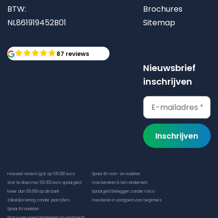
BTW:
Brochures
NL861919452B01
Sitemap
87 reviews
Nieuwsbrief
inschrijven
Inschrijven
Hoeveel rente krijg ik op 100.000 euro
Spaar BV voor- en nadelen
Wat te doen met 100.000 euro spaargeld
Hoe bereken ik het rendement
Meer dan 100.000 op de bank
Spaargeld beleggen zonder risico
Zakelijke lening zonder jaarcijfers
Investeren in vastgoed voor beginners
Spaar BV nadelen
Wat is een goed rendement op vastgoed?