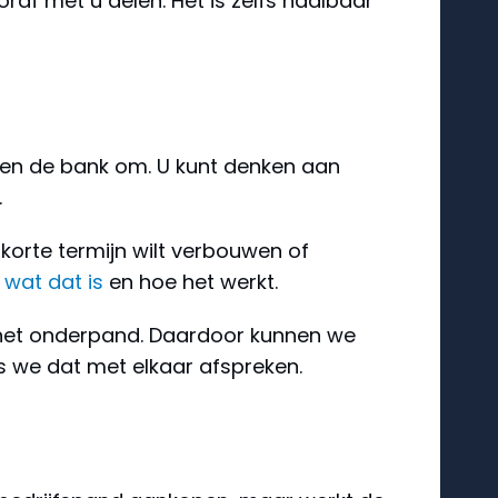
raf met u delen. Het is zelfs haalbaar
iten de bank om. U kunt denken aan
.
 korte termijn wilt verbouwen of
t
wat dat is
en hoe het werkt.
s het onderpand. Daardoor kunnen we
ls we dat met elkaar afspreken.