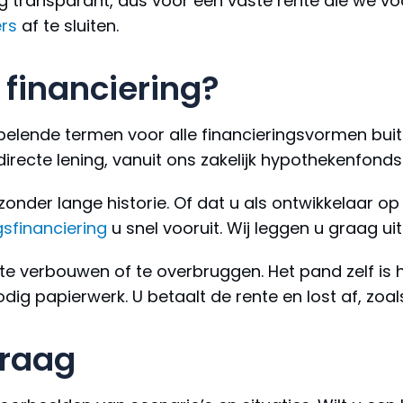
g transparant, dus voor een vaste rente die we voo
ers
af te sluiten.
 financiering?
oepelende termen voor alle financieringsvormen bu
irecte lening, vanuit ons zakelijk hypothekenfonds
zonder lange historie. Of dat u als ontwikkelaar op
sfinanciering
u snel vooruit. Wij leggen u graag ui
 te verbouwen of te overbruggen. Het pand zelf i
odig papierwerk. U betaalt de rente en lost af, zoa
graag