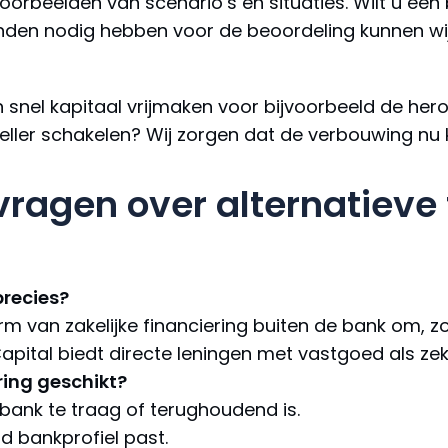
voorbeelden van scenario’s en situaties. Wilt u ee
nden nodig hebben voor de beoordeling kunnen wi
snel kapitaal vrijmaken voor bijvoorbeeld de hero
sneller schakelen? Wij zorgen dat de verbouwing nu 
vragen over alternatieve 
precies?
orm van zakelijke financiering buiten de bank om, z
apital biedt directe leningen met vastgoed als zek
ring geschikt?
e bank te traag of terughoudend is.
rd bankprofiel past.