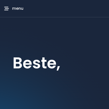
menu
Beste,