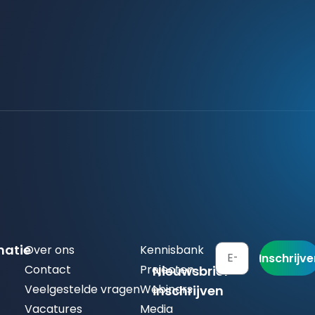
matie
Over ons
Kennisbank
Inschrijv
Contact
Projecten
Nieuwsbrief
Veelgestelde vragen
Webinars
inschrijven
Vacatures
Media