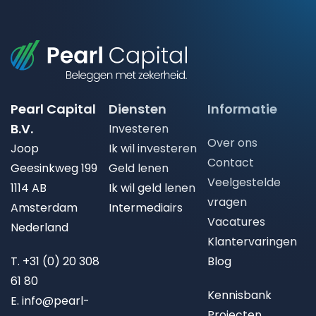
Pearl Capital
Diensten
Informatie
B.V.
Investeren
Over ons
Joop
Ik wil investeren
Contact
Geesinkweg 199
Geld lenen
Veelgestelde
1114 AB
Ik wil geld lenen
vragen
Amsterdam
Intermediairs
Vacatures
Nederland
Klantervaringen
T.
+31 (0) 20 308
Blog
61 80
Kennisbank
E.
info@pearl-
Projecten