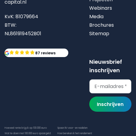
capital.nl
Webinars
KvK: 81079664
Media
BTW:
Brochures
NL861919452B01
Sitemap
87 reviews
Nieuwsbrief
inschrijven
Inschrijven
Hoeveel rente krijg ik op 100.000 euro
Spaar BV voor- en nadelen
Wat te doen met 100.000 euro spaargeld
Hoe bereken ik het rendement