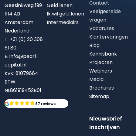
Contact
Geesinkweg 199
Geld lenen
Veelgestelde
1114 AB
Ik wil geld lenen
vragen
Amsterdam
Intermediairs
Vacatures
Nederland
Klantervaringen
T.
+31 (0) 20 308
Blog
61 80
Kennisbank
E.
info@pearl-
Projecten
capital.nl
Webinars
KvK: 81079664
Media
BTW:
Brochures
NL861919452B01
Sitemap
87 reviews
Nieuwsbrief
inschrijven