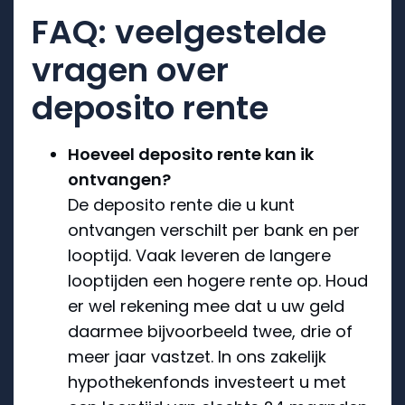
FAQ: veelgestelde
vragen over
deposito rente
Hoeveel deposito rente kan ik
ontvangen?
De deposito rente die u kunt
ontvangen verschilt per bank en per
looptijd. Vaak leveren de langere
looptijden een hogere rente op. Houd
er wel rekening mee dat u uw geld
daarmee bijvoorbeeld twee, drie of
meer jaar vastzet. In ons zakelijk
hypothekenfonds investeert u met