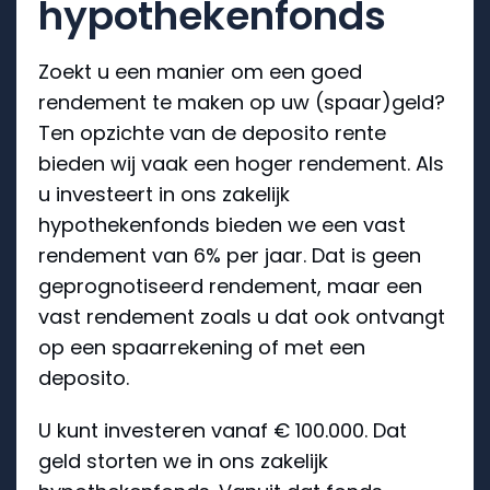
hypothekenfonds
Zoekt u een manier om een goed
rendement te maken op uw (spaar)geld?
Ten opzichte van de deposito rente
bieden wij vaak een hoger rendement. Als
u investeert in ons zakelijk
hypothekenfonds bieden we een vast
rendement van 6% per jaar. Dat is geen
geprognotiseerd rendement, maar een
vast rendement zoals u dat ook ontvangt
op een spaarrekening of met een
deposito.
U kunt investeren vanaf € 100.000. Dat
geld storten we in ons zakelijk