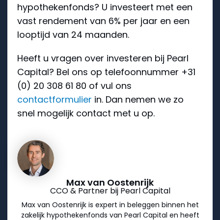
hypothekenfonds? U investeert met een
vast rendement van 6% per jaar en een
looptijd van 24 maanden.
Heeft u vragen over investeren bij Pearl
Capital? Bel ons op telefoonnummer +31
(0) 20 308 61 80 of vul ons
contactformulier
in. Dan nemen we zo
snel mogelijk contact met u op.
Max van Oostenrijk
CCO & Partner bij Pearl Capital
Max van Oostenrijk is expert in beleggen binnen het
zakelijk hypothekenfonds van Pearl Capital en heeft