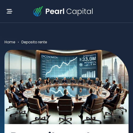
Home
›
Deposito rente