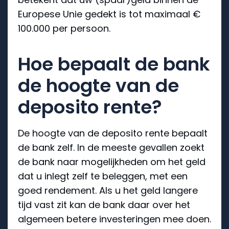
Europese Unie gedekt is tot maximaal €
100.000 per persoon.
Hoe bepaalt de bank
de hoogte van de
deposito rente?
De hoogte van de deposito rente bepaalt
de bank zelf. In de meeste gevallen zoekt
de bank naar mogelijkheden om het geld
dat u inlegt zelf te beleggen, met een
goed rendement. Als u het geld langere
tijd vast zit kan de bank daar over het
algemeen betere investeringen mee doen.