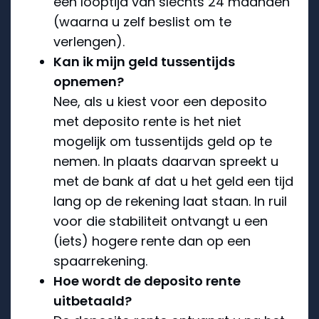
een looptijd van slechts 24 maanden
(waarna u zelf beslist om te
verlengen).
Kan ik mijn geld tussentijds
opnemen?
Nee, als u kiest voor een deposito
met deposito rente is het niet
mogelijk om tussentijds geld op te
nemen. In plaats daarvan spreekt u
met de bank af dat u het geld een tijd
lang op de rekening laat staan. In ruil
voor die stabiliteit ontvangt u een
(iets) hogere rente dan op een
spaarrekening.
Hoe wordt de deposito rente
uitbetaald?