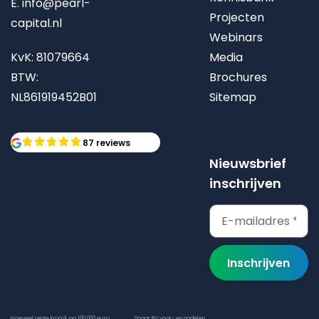
E.
info@pearl-
Projecten
capital.nl
Webinars
KvK: 81079664
Media
BTW:
Brochures
NL861919452B01
Sitemap
87 reviews
Nieuwsbrief
inschrijven
Inschrijven
Hoeveel rente krijg ik op 100.000 euro
Spaar BV voor- en nadelen