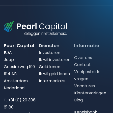
Pearl Capital
Diensten
Informatie
B.V.
Investeren
Over ons
Joop
Ik wil investeren
Contact
Geesinkweg 199
Geld lenen
Veelgestelde
1114 AB
Ik wil geld lenen
vragen
Amsterdam
Intermediairs
Vacatures
Nederland
Klantervaringen
T.
+31 (0) 20 308
Blog
61 80
Kennisbank