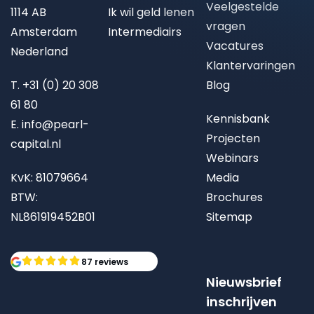
Veelgestelde
1114 AB
Ik wil geld lenen
vragen
Amsterdam
Intermediairs
Vacatures
Nederland
Klantervaringen
T.
+31 (0) 20 308
Blog
61 80
Kennisbank
E.
info@pearl-
Projecten
capital.nl
Webinars
KvK: 81079664
Media
BTW:
Brochures
NL861919452B01
Sitemap
87 reviews
Nieuwsbrief
inschrijven