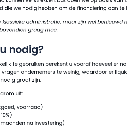
 geld kunnen verstrekken. Dat doen we op basis van 
d die we nodig hebben om de financiering aan te 
 de klassieke administratie, maar zijn wel benieuwd
 bovendien graag mee.
 u nodig?
lijk te gebruiken berekent u vooraf hoeveel er nodi
s vragen ondernemers te weinig, waardoor er liqu
nodig groot zijn.
arom uit:
stgoed, voorraad)
 10%)
e maanden na investering)