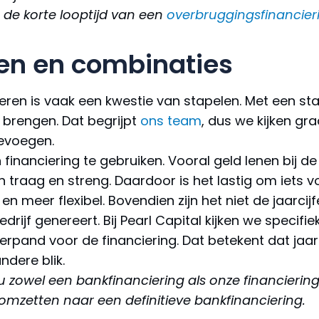
 de korte looptijd van een
overbruggingsfinancier
men en combinaties
teren is vaak een kwestie van stapelen. Met een s
 brengen. Dat begrijpt
ons team
, dus we kijken g
oevoegen.
inanciering te gebruiken. Vooral geld lenen bij de 
jn traag en streng. Daardoor is het lastig om iets vo
 en meer flexibel. Bovendien zijn het niet de jaarcijf
ijf genereert. Bij Pearl Capital kijken we specifie
and voor de financiering. Dat betekent dat jaarcij
dere blik.
 u zowel een bankfinanciering als onze financierin
omzetten naar een definitieve bankfinanciering.