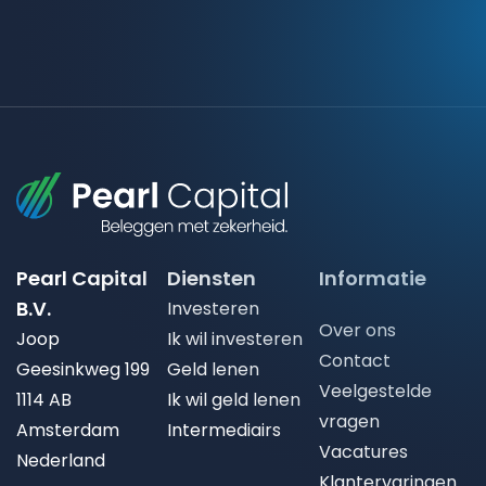
Pearl Capital
Diensten
Informatie
B.V.
Investeren
Over ons
Joop
Ik wil investeren
Contact
Geesinkweg 199
Geld lenen
Veelgestelde
1114 AB
Ik wil geld lenen
vragen
Amsterdam
Intermediairs
Vacatures
Nederland
Klantervaringen