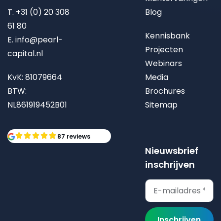
T.
+31 (0) 20 308
Blog
61 80
Kennisbank
E.
info@pearl-
Projecten
capital.nl
Webinars
KvK: 81079664
Media
BTW:
Brochures
NL861919452B01
Sitemap
87 reviews
Nieuwsbrief
inschrijven
Inschrijven