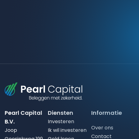
Pearl Capital
Diensten
Informatie
B.V.
Investeren
Over ons
Joop
Ik wil investeren
Contact
Geesinkweg 199
Geld lenen