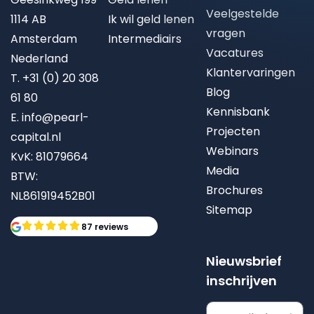
Veelgestelde
1114 AB
Ik wil geld lenen
vragen
Amsterdam
Intermediairs
Vacatures
Nederland
Klantervaringen
T.
+31 (0) 20 308
Blog
61 80
Kennisbank
E.
info@pearl-
Projecten
capital.nl
Webinars
KvK: 81079664
Media
BTW:
Brochures
NL861919452B01
Sitemap
87 reviews
Nieuwsbrief
inschrijven