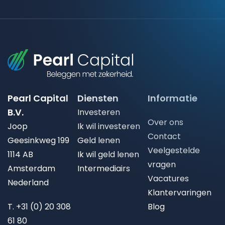
Pearl Capital
Diensten
Informatie
B.V.
Investeren
Over ons
Joop
Ik wil investeren
Contact
Geesinkweg 199
Geld lenen
Veelgestelde
1114 AB
Ik wil geld lenen
vragen
Amsterdam
Intermediairs
Vacatures
Nederland
Klantervaringen
T.
+31 (0) 20 308
Blog
61 80