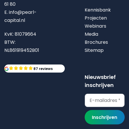
61 80
Kennisbank
E.
info@pearl-
Projecten
capital.nl
Webinars
KvK: 81079664
Media
BTW:
Brochures
NL861919452B01
Sitemap
87 reviews
Nieuwsbrief
inschrijven
Inschrijven