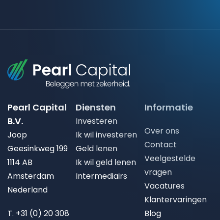
Pearl Capital
Diensten
Informatie
B.V.
Investeren
Over ons
Joop
Ik wil investeren
Contact
Geesinkweg 199
Geld lenen
Veelgestelde
1114 AB
Ik wil geld lenen
vragen
Amsterdam
Intermediairs
Vacatures
Nederland
Klantervaringen
T.
+31 (0) 20 308
Blog