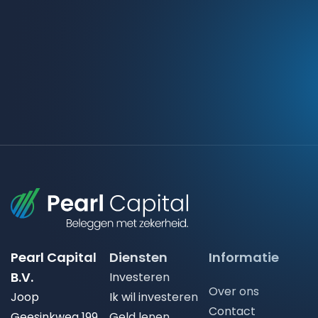
Pearl Capital
Diensten
Informatie
B.V.
Investeren
Over ons
Joop
Ik wil investeren
Contact
Geesinkweg 199
Geld lenen