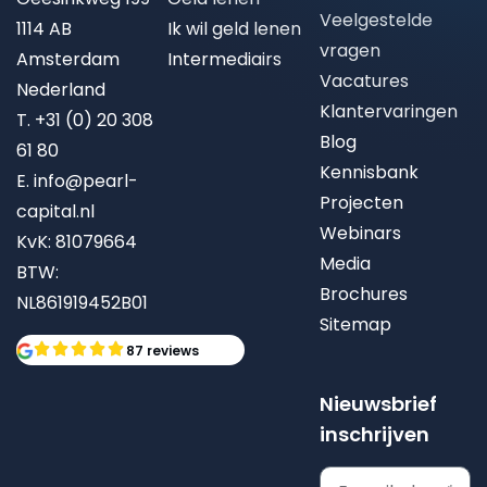
Veelgestelde
1114 AB
Ik wil geld lenen
vragen
Amsterdam
Intermediairs
Vacatures
Nederland
Klantervaringen
T.
+31 (0) 20 308
Blog
61 80
Kennisbank
E.
info@pearl-
Projecten
capital.nl
Webinars
KvK: 81079664
Media
BTW:
Brochures
NL861919452B01
Sitemap
87 reviews
Nieuwsbrief
inschrijven