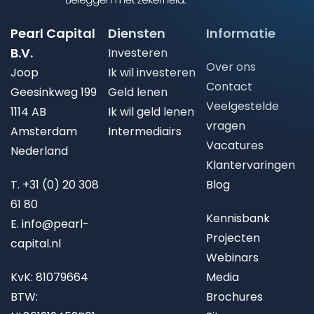
Pearl Capital
Diensten
Informatie
B.V.
Investeren
Over ons
Joop
Ik wil investeren
Contact
Geesinkweg 199
Geld lenen
Veelgestelde
1114 AB
Ik wil geld lenen
vragen
Amsterdam
Intermediairs
Vacatures
Nederland
Klantervaringen
T.
+31 (0) 20 308
Blog
61 80
Kennisbank
E.
info@pearl-
Projecten
capital.nl
Webinars
KvK: 81079664
Media
BTW:
Brochures