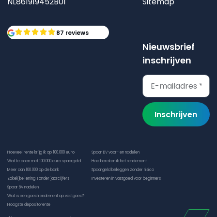
NL861919452B01
Sitemap
87 reviews
Nieuwsbrief
inschrijven
Inschrijven
Hoeveel rente krijg ik op 100.000 euro
Spaar BV voor- en nadelen
Wat te doen met 100.000 euro spaargeld
Hoe bereken ik het rendement
Meer dan 100.000 op de bank
Spaargeld beleggen zonder risico
Zakelijke lening zonder jaarcijfers
Investeren in vastgoed voor beginners
Spaar BV nadelen
Wat is een goed rendement op vastgoed?
Hoogste depositorente