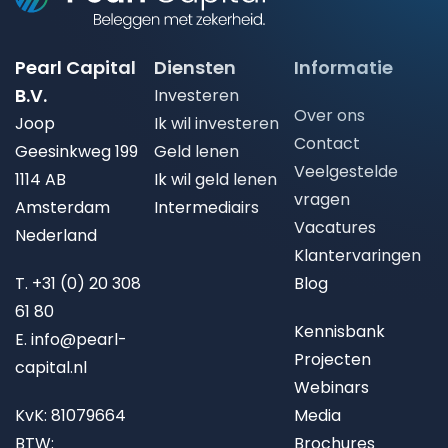
Pearl Capital
Diensten
Informatie
B.V.
Investeren
Over ons
Joop
Ik wil investeren
Contact
Geesinkweg 199
Geld lenen
Veelgestelde
1114 AB
Ik wil geld lenen
vragen
Amsterdam
Intermediairs
Vacatures
Nederland
Klantervaringen
T.
+31 (0) 20 308
Blog
61 80
Kennisbank
E.
info@pearl-
Projecten
capital.nl
Webinars
KvK: 81079664
Media
BTW:
Brochures