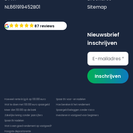
NL861919452B01
Sitemap
87 reviews
Nieuwsbrief
inschrijven
Inschrijven
Hoeveel rente krijg ik op 100.000 euro
Spaar BV voor- en nadelen
Wat te doen met 100.000 euro spaargeld
Hoe bereken ik het rendement
Meer dan 100.000 op de bank
Spaargeld beleggen zonder risico
Zakelijke lening zonder jaarcijfers
Investeren in vastgoed voor beginners
Spaar BV nadelen
Wat is een goed rendement op vastgoed?
Hoogste depositorente