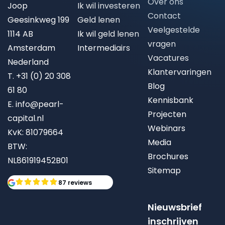
Over ons
Joop
Ik wil investeren
Contact
Geesinkweg 199
Geld lenen
Veelgestelde
1114 AB
Ik wil geld lenen
vragen
Amsterdam
Intermediairs
Vacatures
Nederland
Klantervaringen
T.
+31 (0) 20 308
Blog
61 80
Kennisbank
E.
info@pearl-
Projecten
capital.nl
Webinars
KvK: 81079664
Media
BTW:
Brochures
NL861919452B01
Sitemap
87 reviews
Nieuwsbrief
inschrijven