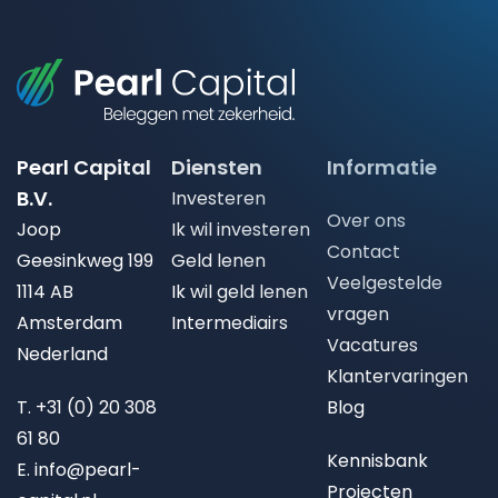
Pearl Capital
Diensten
Informatie
B.V.
Investeren
Over ons
Joop
Ik wil investeren
Contact
Geesinkweg 199
Geld lenen
Veelgestelde
1114 AB
Ik wil geld lenen
vragen
Amsterdam
Intermediairs
Vacatures
Nederland
Klantervaringen
T.
+31 (0) 20 308
Blog
61 80
Kennisbank
E.
info@pearl-
Projecten