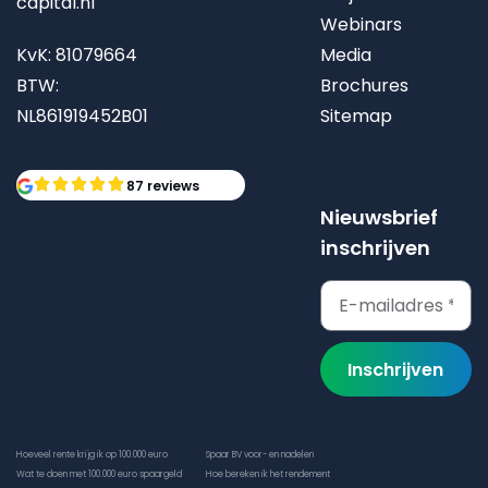
capital.nl
Webinars
KvK: 81079664
Media
BTW:
Brochures
NL861919452B01
Sitemap
87 reviews
Nieuwsbrief
inschrijven
Inschrijven
Hoeveel rente krijg ik op 100.000 euro
Spaar BV voor- en nadelen
Wat te doen met 100.000 euro spaargeld
Hoe bereken ik het rendement